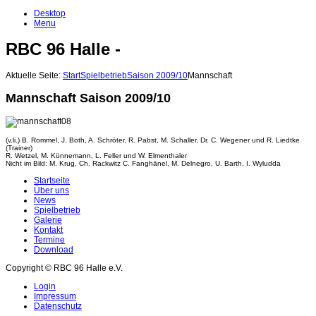
Desktop
Menu
RBC 96 Halle -
Aktuelle Seite:
Start
Spielbetrieb
Saison 2009/10
Mannschaft
Mannschaft Saison 2009/10
(v.li.) B. Rommel, J. Both, A. Schröter, R. Pabst, M. Schaller, Dr. C. Wegener und R. Liedtke
(Trainer)
R. Wetzel, M. Künnemann, L. Feller und W. Elmenthaler
Nicht im Bild: M. Krug, Ch. Rackwitz C. Fanghänel, M. Delnegro, U. Barth, I. Wyludda
Startseite
Über uns
News
Spielbetrieb
Galerie
Kontakt
Termine
Download
Copyright © RBC 96 Halle e.V.
Login
Impressum
Datenschutz